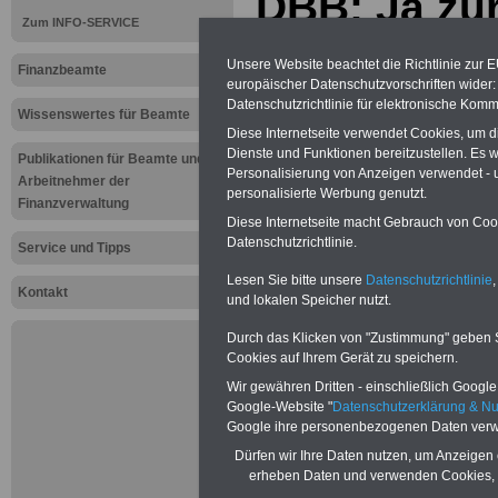
DBB: Ja zu
Zum INFO-SERVICE
Steuervere
Unsere Website beachtet die Richtlinie zur 
Finanzbeamte
zu Steuers
europäischer Datenschutzvorschriften wide
Datenschutzrichtlinie für elektronische Komm
Wissenswertes für Beamte
04.07.2011
Diese Internetseite verwendet Cookies, um 
Dienste und Funktionen bereitzustellen. Es
Publikationen für Beamte und
Personalisierung von Anzeigen verwendet - un
Arbeitnehmer der
personalisierte Werbung genutzt.
Vorteile für den Öffentliche
Finanzverwaltung
Geldanlage - Kredite - Vorsor
Diese Internetseite macht Gebrauch von Cooki
Selbsthilfeeinrichtungen für d
Datenschutzrichtlinie.
Service und Tipps
vergleichen, dann auswähle
Lesen Sie bitte unsere
Datenschutzrichtlinie
,
sichern
Kontakt
und lokalen Speicher nutzt.
Zur Übersicht a
Durch das Klicken von "Zustimmung" geben Sie
Cookies auf Ihrem Gerät zu speichern.
Aktuelles für 
Wir gewähren Dritten - einschließlich Google -
Google-Website "
Datenschutzerklärung & N
Aktuelles für F
Google ihre personenbezogenen Daten verw
Dürfen wir Ihre Daten nutzen, um Anzeigen 
DBB: Ja zu
erheben Daten und verwenden Cookies, 