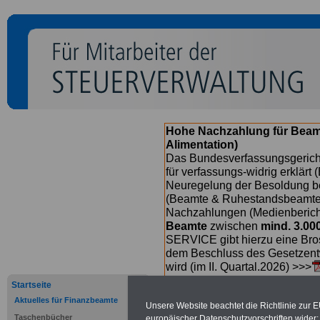
Hohe Nachzahlung für Beam
Alimentation)
Das Bundesverfassungsgericht
für verfassungs-widrig erklärt 
Neuregelung der Besoldung b
(Beamte & Ruhestandsbeamte) 
Nachzahlungen (Medienberichte
Beamte
zwischen
mind. 3.00
SERVICE gibt hierzu eine Bros
dem Beschluss des Gesetzentw
wird (im II. Quartal.2026) >>>
Startseite
Aktuelles für Finanzbeamte
Unsere Website beachtet die Richtlinie zur 
Taschenbücher
europäischer Datenschutzvorschriften wide