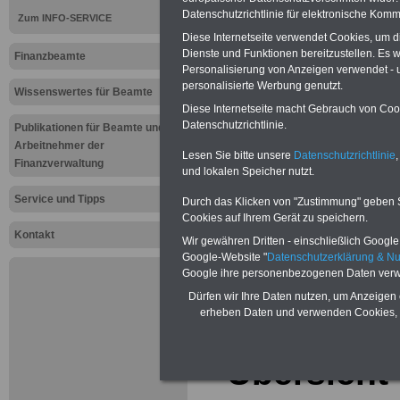
Meldungen 
Datenschutzrichtlinie für elektronische Komm
Zum INFO-SERVICE
Finanzverwa
Diese Internetseite verwendet Cookies, um 
Dienste und Funktionen bereitzustellen. Es
Finanzbeamte
Übersicht
Personalisierung von Anzeigen verwendet - un
personalisierte Werbung genutzt.
Wissenswertes für Beamte
Diese Internetseite macht Gebrauch von Cooki
Vorteile für den Öffentliche
Datenschutzrichtlinie.
Publikationen für Beamte und
Geldanlage - Kredite - Vorsor
Arbeitnehmer der
Lesen Sie bitte unsere
Datenschutzrichtlinie
,
Selbsthilfeeinrichtungen für d
Finanzverwaltung
und lokalen Speicher nutzt.
vergleichen, dann auswähle
sichern
Service und Tipps
Durch das Klicken von "Zustimmung" geben Sie
Meldungen 
Cookies auf Ihrem Gerät zu speichern.
Kontakt
Wir gewähren Dritten - einschließlich Google -
Beamtinne
Google-Website "
Datenschutzerklärung & N
Google ihre personenbezogenen Daten verw
Beamte der
Dürfen wir Ihre Daten nutzen, um Anzeigen 
erheben Daten und verwenden Cookies, 
Finanzverw
- Übersicht 