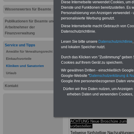
Kliniken un
Diese Internetseite verwendet Cookies, um 
Dienste und Funktionen bereitzustellen. Es
Wissenswertes für Beamte
für Beschäf
Personalisierung von Anzeigen verwendet - un
personalisierte Werbung genutzt.
Publikationen für Beamte und
öffentlichen
Diese Internetseite macht Gebrauch von Cooki
Arbeitnehmer der
Datenschutzrichtlinie.
Finanzverwaltung
Finanzbea
Lesen Sie bitte unsere
Datenschutzrichtlinie
,
Service und Tipps
und lokalen Speicher nutzt.
Anwälte für Verwaltungsrecht
.
Durch das Klicken von "Zustimmung" geben Sie
Einkaufsvorteile
Cookies auf Ihrem Gerät zu speichern.
Kliniken und Sanatorien
BEHÖRDEN-ABO
mit 3 Ratgebern f
Wir gewähren Dritten - einschließlich Google -
nur 25,00 Euro: Wissenswertes für
Urlaub
Google-Website "
Datenschutzerklärung & N
Beamtinnen und Beamte, Beamten-
Google ihre personenbezogenen Daten verw
versorgungsrecht (Bund/Länder)
Kontakt
sowie Beihilferecht in Bund und Länd
Dürfen wir Ihre Daten nutzen, um Anzeigen 
Alle drei Ratgeber sind übersichtlich
erheben Daten und verwenden Cookies, 
gegliedert und erläutern auch kompliz
Sachverhalte verständlich (auch für
Mitarbeiter/innen der öffent-lichen
Verwaltung
geeignet).
Das
BEHÖRD
ABO
>>> kann hier bestellt werden
ACHTUNG Neue Broschüre zum
vorbestellen:
Teilweise fünfstellige Nachzahlungen