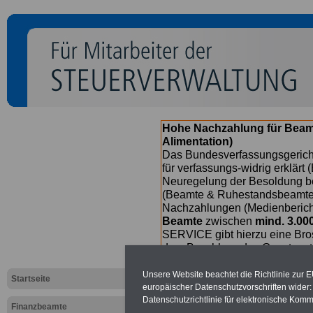
Hohe Nachzahlung für Beam
Alimentation)
Das Bundesverfassungsgericht
für verfassungs-widrig erklärt 
Neuregelung der Besoldung b
(Beamte & Ruhestandsbeamte) 
Nachzahlungen (Medienberichte
Beamte
zwischen
mind. 3.00
SERVICE gibt hierzu eine Bros
dem Beschluss des Gesetzentw
wird (im II. Quartal.2026) >>>
Unsere Website beachtet die Richtlinie zur 
Startseite
europäischer Datenschutzvorschriften wide
Datenschutzrichtlinie für elektronische Komm
Finanzbeamte