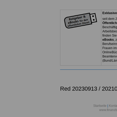
Exklusive
seit dem J
Öffentlic
Beschäfti
Arbeitsb
finden Si
eBooks
, 
Berufseins
Frauen im 
OnlineBüc
Beamtenve
(Bund/Lä
Red 20230913 / 2021
Startseite
|
Konta
www.finanzb