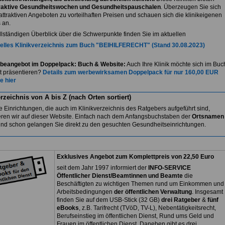
raktive Gesundheitswochen und Gesundheitspauschalen
. Überzeugen Sie sich
attraktiven Angeboten zu vorteilhaften Preisen und schauen sich die klinikeigenen
 an.
llständigen Überblick über die Schwerpunkte finden Sie im aktuellen
elles Klinikverzeichnis zum Buch "BEIHILFERECHT" (Stand 30.08.2023)
beangebot im Doppelpack: Buch & Website:
Auch Ihre Klinik möchte sich im Buc
et präsentieren?
Details zum werbewirksamen Doppelpack für nur 160,00 EUR
e hier
rzeichnis von A bis Z (nach Orten sortiert)
 Einrichtungen, die auch im Klinikverzeichnis des Ratgebers aufgeführt sind,
eren wir auf dieser Website. Einfach nach dem Anfangsbuchstaben der
Ortsnamen
nd schon gelangen Sie direkt zu den gesuchten Gesundheitseinrichtungen.
Exklusives Angebot zum Komplettpreis von 22,50 Euro
seit dem Jahr 1997 informiert der
INFO-SERVICE
Öffentlicher Dienst/Beamtinnen und Beamte
die
Beschäftigten zu wichtigen Themen rund um Einkommen und
Arbeitsbedingungen
der öffentlichen Verwaltung
. Insgesamt
finden Sie auf dem USB-Stick (32 GB)
drei Ratgeber
&
fünf
eBooks
, z.B. Tarifrecht (TVöD, TV-L), Nebentätigkeitsrecht,
Berufseinstieg im öffentlichen Dienst, Rund ums Geld und
Frauen im öffentlichen Dienst. Daneben gibt es drei