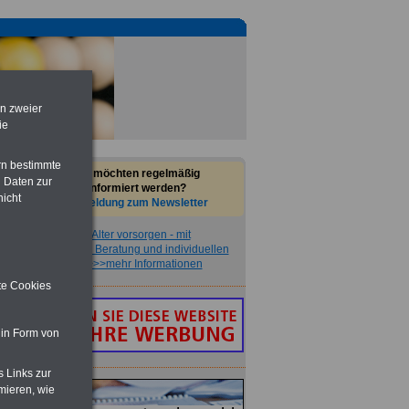
en zweier
ie
rn bestimmte
Sie möchten regelmäßig
 Daten zur
informiert werden?
nicht
Anmeldung zum Newsletter
Jetzt für das Alter vorsorgen - mit
kompetenter Beratung und individuellen
Konzepten >>>mehr Informationen
ite Cookies
 in Form von
s Links zur
mieren, wie