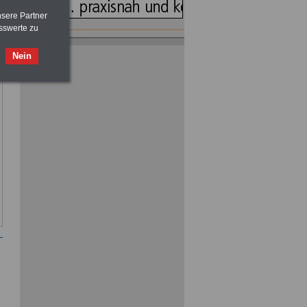
nsere Partner
sswerte zu
Sie üben eine Nebentätigkeit aus? Wir
informieren Sie über die Rechtslage...
Nein
Unser Angebot - Ihr Vorteil
BerufsStart im öffentlichen Dienst: Die
Selbsthilfeeinrichtungen kennen sich.
Unser Angebot - Ihr Vorteil
Kompetente Beratung und günstige
Beihilfetarife für Beamte und
Beamtenanwärter >>>mehr Informationen
Jetzt für das Alter vorsorgen - mit
kompetenter Beratung und individuellen
Konzepten >>>mehr Informationen