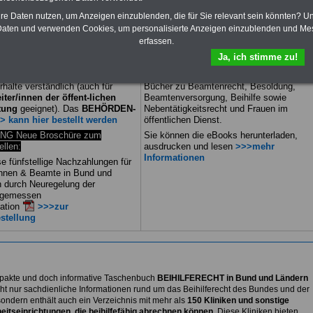
DEN-ABO
mit 3 Ratgebern für
PDF-SERVICE: zehn eBooks zu den
hre Daten nutzen, um Anzeigen einzublenden, die für Sie relevant sein könnten? U
00 Euro: Wissenswertes für
wichtigsten Themen für Beamte und
aten und verwenden Cookies, um personalisierte Anzeigen einzublenden und Me
nnen und Beamte, Beamten-
dem Öffentlichen Dienst
ungsrecht (Bund/Länder)
Für nur 15 Euro im Jahr können Sie mehr
erfassen.
eihilferecht in Bund und Ländern.
als zehn Taschenbücher als eBook
Ja, ich stimme zu!
ei Ratgeber sind übersichtlich
herunterladen, u.a. das
eBook
ert und erläutern auch komplizierte
Tarifrecht
. Daneben finden Sie die
halte verständlich (auch für
Bücher zu Beamtenrecht, Besoldung,
iter/innen der öffent-lichen
Beamtenversorgung, Beihilfe sowie
tung
geeignet).
Das
BEHÖRDEN-
Nebentätigkeitsrecht und Frauen im
> kann hier bestellt werden
öffentlichen Dienst.
G Neue Broschüre zum
Sie können die eBooks herunterladen,
ellen:
ausdrucken und lesen
>>>mehr
Informationen
se fünfstellige Nachzahlungen für
nnen & Beamte in Bund und
 durch Neuregelung der
gemessen
ation
>>>zur
stellung
akte und doch informative Taschenbuch
BEIHILFERECHT in Bund und Ländern
icht nur sachdienliche Informationen rund um das Beihilferecht des Bundes und der
sondern enthält auch ein Verzeichnis mit mehr als
150 Kliniken und sonstige
itseinrichtungen, die beihilfefähig abrechnen können.
Diese Kliniken bieten