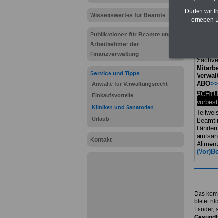
BEHÖR
Dürfen wir I
nur 25,
Wissenswertes für Beamte
erheben D
Beamti
versorg
Publikationen für Beamte und
sowie B
Arbeitnehmer der
Alle dr
geglied
Finanzverwaltung
Sachver
Mitarbe
Service und Tipps
Verwal
ABO
>>
Anwälte für Verwaltungsrecht
ACHTUN
Einkaufsvorteile
vorbest
Kliniken und Sanatorien
Teilwei
Urlaub
Beamti
Ländern
amtsan
Kontakt
Aliment
(Vor)Be
Das komp
bietet n
Länder, 
Gesundhe