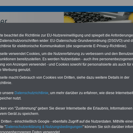
e beachtet die Richtlinie zur EU-Nutzereinwilligung und spiegelt die Anforderung
 Datenschutzvorschriften wider: EU-Datenschutz-Grundverordnung (DSGVO) und d
chtlinie für elektronische Kommunikation (die sogenannte E-Privacy-Richtlinie).
chzahlung für Beamte auch im Ruhestand (zu geringe Alimentation)
tseite verwendet Cookies, um die Nutzererfahrung zu verbessern und den Benutze
desverfassungsgericht hat die Berliner Landesbesoldung für verfassungs-
unktionen bereitzustellen. Es werden Nutzerdaten - auch ihre personenbezogenen
rklärt (Berlin muss bis
März 2027 eine Neuregelung der Besoldung
ung von Anzeigen verwendet - und Cookies sowohl für personalisierte als auch für 
eßen). Auch beim Bund (Beamte & Ruhestandsbeamte) gibt es teilweise
te Werbung genutzt.
chzahlungen (Medienberichten zufolge liegt diese für
alle (!) Beamte
en
mind. 3.000 und 13.000 Euro
, Der INFO-SERVICE gibt hierzu eine
tseite macht Gebrauch von Cookies von Dritten, siehe dazu weitere Details in der
re heraus, die unmittelbar nach dem Beschluss des Gesetzentwurfs der
htlinie.
gierung vorgelegt wird (im II. Quartal.2026) >>>
zur (Vor)Bestellung
schüre
.
te unsere
Datenschutzrichtlinie
, um mehr darüber zu erfahren, wie diese Internetse
peicher nutzt.
cken von "Zustimmung" geben Sie dieser Internetseite die Erlaubnis, Informationen
en und Sanatorien für Beschäftigte des öffentlichen
hrem Gerät zu speichern.
es, u.a. Finanzbeamte
ritten - einschließlich Google - ebenfalls Zugriff auf die Nutzerdaten. Mithilfe eine
te "
Datenschutzerklärung & Nutzungsbedingungen
" können Sie sich darüber infor
personenbezogenen Daten verwendet.