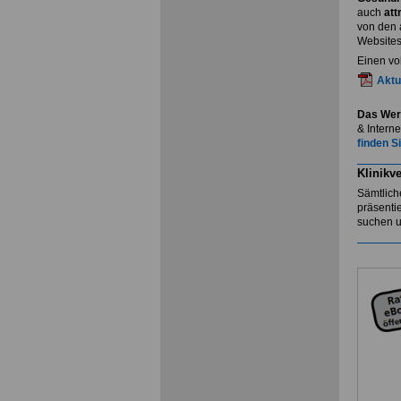
auch
att
von den 
Websites
Einen vo
Aktu
Das Wer
& Intern
finden Si
Klinikve
Sämtliche
präsenti
suchen u