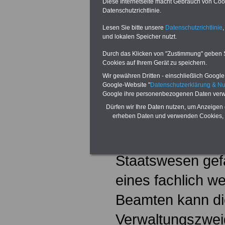
Diese Internetseite macht Gebrauch von Cooki
geeignet waren.
Datenschutzrichtlinie.
Lesen Sie bitte unsere
Datenschutzrichtlinie
,
Das Bundesverfa
und lokalen Speicher nutzt.
der fachlichen Qu
Durch das Klicken von "Zustimmung" geben Sie
Cookies auf Ihrem Gerät zu speichern.
Beamtinnen und
Wir gewähren Dritten - einschließlich Google -
Google-Website "
Datenschutzerklärung & N
Bedeutung bei:
Google ihre personenbezogenen Daten verw
Dürfen wir Ihre Daten nutzen, um Anzeigen 
Beginn Kasten
erheben Daten und verwenden Cookies, 
Wenig befähigte
Staatswesen gef
eines fachlich w
Beamten kann di
Verwaltungszwei