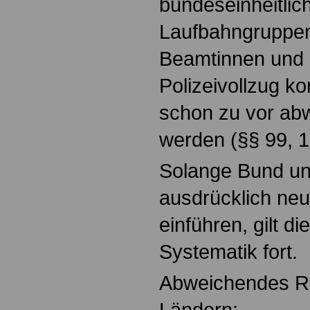
bundeseinheitlich
Laufbahngruppen
Beamtinnen und
Polizeivollzug k
schon zu vor ab
werden (§§ 99, 
Solange Bund un
ausdrücklich ne
einführen, gilt di
Systematik fort.
Abweichendes Re
Ländern: