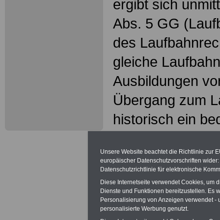
ergibt sich unmit
Abs. 5 GG (Laufb
des Laufbahnrecht
gleiche Laufbahn
Ausbildungen vo
Übergang zum La
historisch ein be
zur modernen und
Unsere Website beachtet die Richtlinie zur 
Verwaltung. Zuvo
europäischer Datenschutzvorschriften wide
Datenschutzrichtlinie für elektronische Komm
dass Beamte übe
Diese Internetseite verwendet Cookies, um 
Dienste und Funktionen bereitzustellen. Es
verfügten oder in
Personalisierung von Anzeigen verwendet - un
personalisierte Werbung genutzt.
eine Tätigkeit in