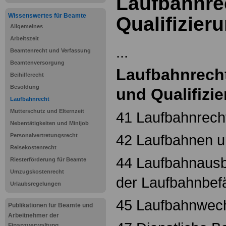
Laufbahnre
Wissenswertes für Beamte
Qualifizier
Allgemeines
Arbeitszeit
...
Beamtenrecht und Verfassung
Beamtenversorgung
Laufbahnrech
Beihilferecht
Besoldung
und Qualifizi
Laufbahnrecht
Mutterschutz und Elternzeit
41 Laufbahnrecht
Nebentätigkeiten und Minijob
42 Laufbahnen 
Personalvertretungsrecht
Reisekostenrecht
44 Laufbahnausb
Riesterförderung für Beamte
Umzugskostenrecht
der Laufbahnbef
Urlaubsregelungen
45 Laufbahnwec
Publikationen für Beamte und
Arbeitnehmer der
Finanzverwaltung